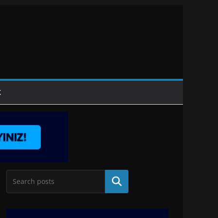
K
Ara