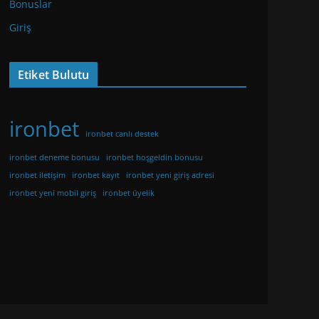
Bonuslar
Giriş
Etiket Bulutu
ironbet
ironbet canlı destek
ironbet deneme bonusu
ironbet hoşgeldin bonusu
ironbet iletişim
ironbet kayıt
ironbet yeni giriş adresi
ironbet yeni mobil giriş
ironbet üyelik