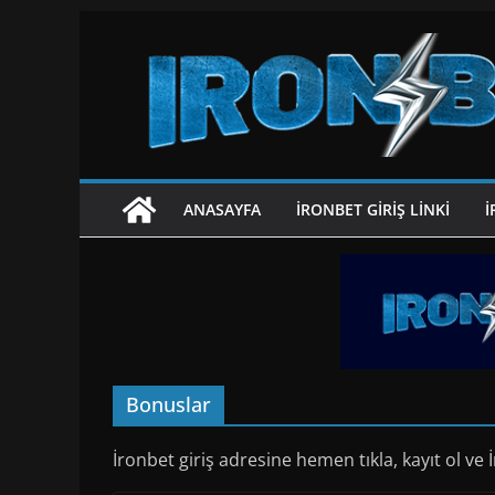
Skip
to
content
ANASAYFA
İRONBET GIRIŞ LINKI
İ
Bonuslar
İronbet giriş adresine hemen tıkla, kayıt ol ve