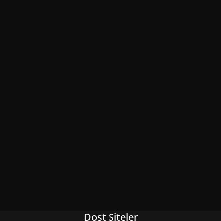
Dost Siteler